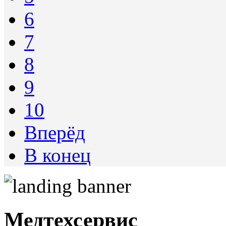
6
7
8
9
10
Вперёд
В конец
Медтехсервис