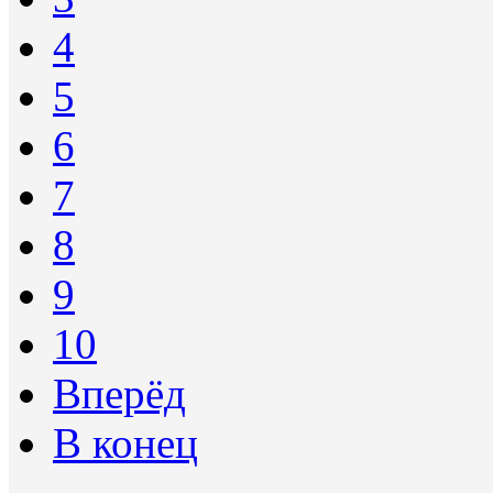
4
5
6
7
8
9
10
Вперёд
В конец