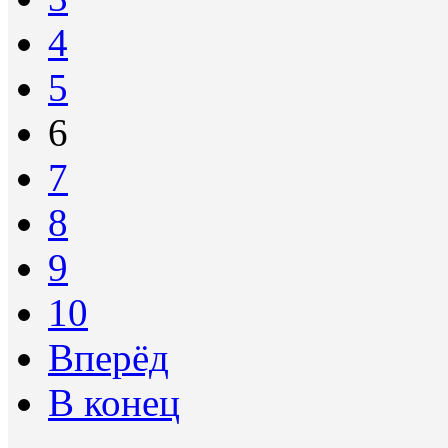
4
5
6
7
8
9
10
Вперёд
В конец