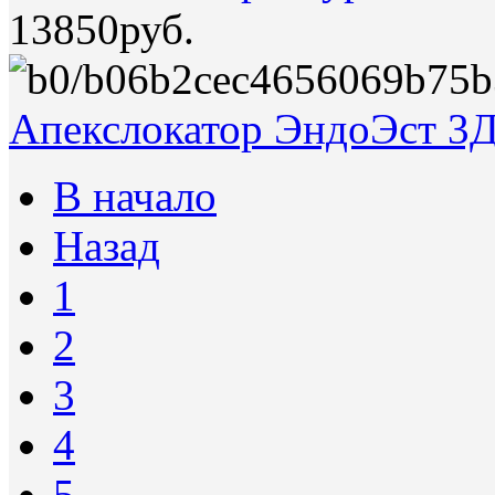
13850руб.
Апекслокатор ЭндоЭст 3Д
В начало
Назад
1
2
3
4
5