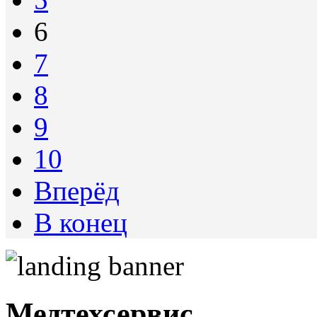
6
7
8
9
10
Вперёд
В конец
Медтехсервис