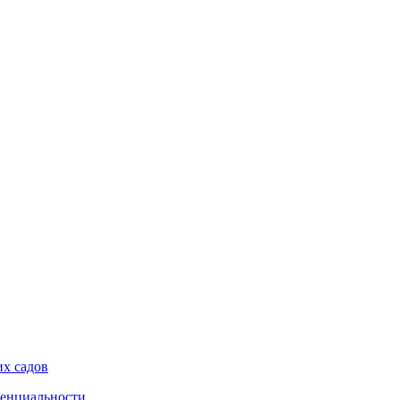
их садов
енциальности