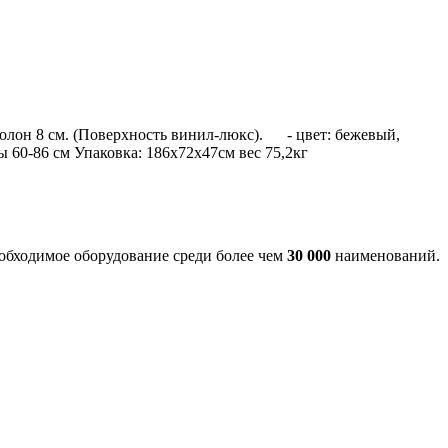
 поролон 8 см. (Поверхность винил-люкс). - цвет: бежевый,
ты 60-86 см Упаковка: 186х72х47см вес 75,2кг
еобходимое оборудование среди более чем
30 000
наименований.