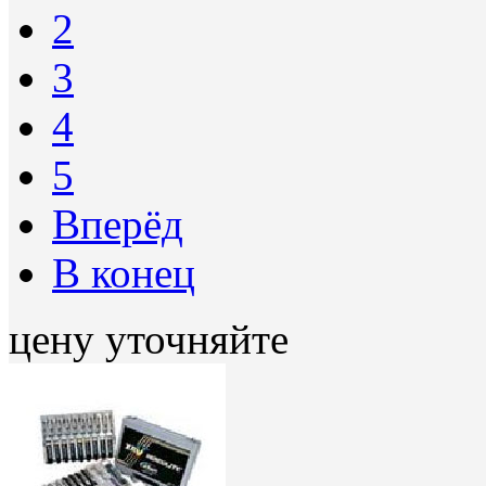
2
3
4
5
Вперёд
В конец
цену уточняйте