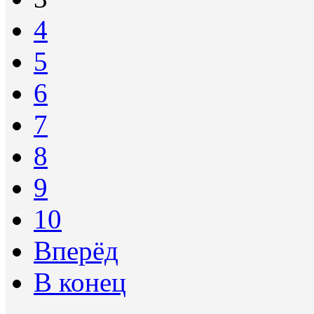
4
5
6
7
8
9
10
Вперёд
В конец