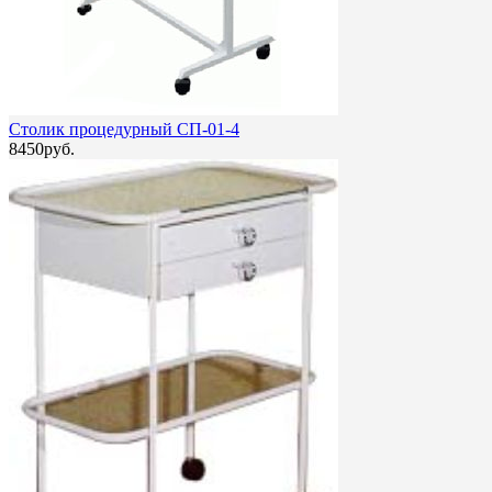
Столик процедурный СП-01-4
8450руб.