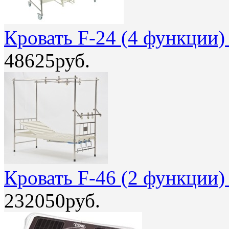
Кровать F-24 (4 функции
48625руб.
Кровать F-46 (2 функции
232050руб.