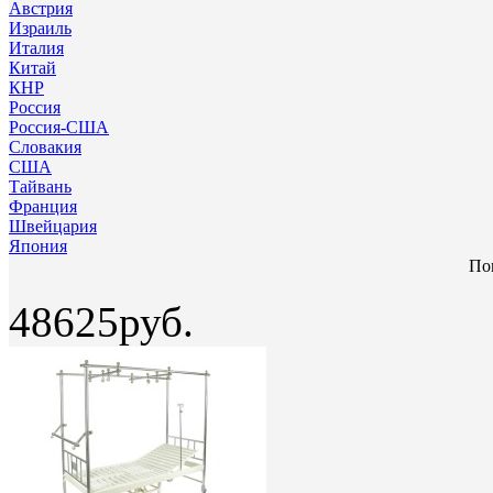
Австрия
Израиль
Италия
Китай
КНР
Россия
Россия-США
Словакия
США
Тайвань
Франция
Швейцария
Япония
Пок
48625руб.