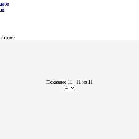
ов
тативе
Показано 11 - 11 из 11